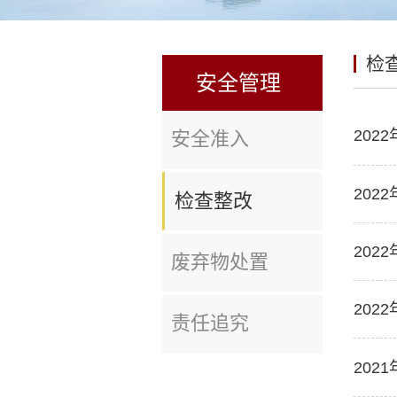
检
安全管理
202
安全准入
202
检查整改
202
废弃物处置
202
责任追究
202