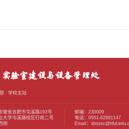
部
学校主站
安徽省合肥市屯溪路193号
邮编：230009
业大学屯溪路校区行政二号
电话：0551-62901147
西侧
Email：sbsysc@hfut.edu.