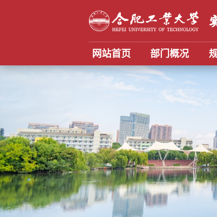
网站首页
部门概况