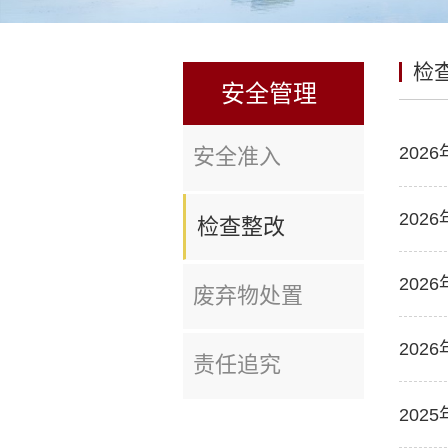
检
安全管理
202
安全准入
202
检查整改
202
废弃物处置
202
责任追究
202